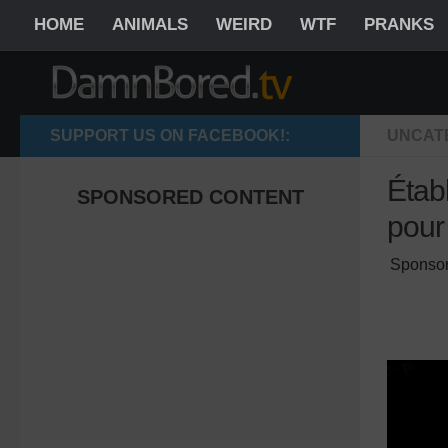
HOME
ANIMALS
WEIRD
WTF
PRANKS
SUPPORT US ON FACEBOOK!:
UNCAT
Étab
SPONSORED CONTENT
pour
Sponsor