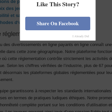
ions de paiement appropriées
Like This Story?
ix des jeux les mieux prisés
bilité et sauvegarde des données
Share On Facebook
hodes d’optimisation des bonus
 réglementaire des jeux d’argent
I Already Did
u des divertissements en ligne payants en ligne connaît une
elle dans cette zone géographique. Notre plateforme fonctio
 où cette réglementation contrôle strictement les activité
e. Selon les chiffres vérifiées de l’industrie, plus de 67 pou
nt désormais les plateformes globales réglementées pour le
ssement.
quipe garantissons à respecter les standards internationale
uses en termes de pratiques ludiques éthiques. Notre prome
honnêteté complète portant sur les conditions d’utilisation et
ée. Les joueurs peuvent ainsi jouir d’une session fiable tout