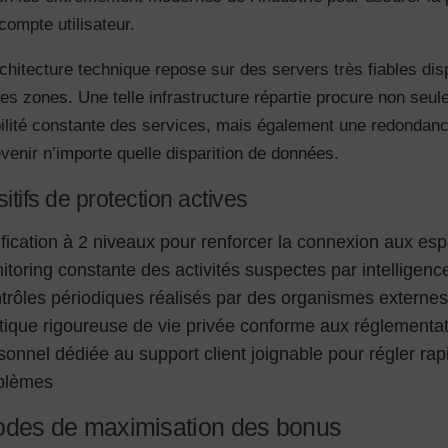
ompte utilisateur.
chitecture technique repose sur des servers très fiables di
tes zones. Une telle infrastructure répartie procure non seu
bilité constante des services, mais également une redondan
venir n’importe quelle disparition de données.
itifs de protection actives
ification à 2 niveaux pour renforcer la connexion aux es
itoring constante des activités suspectes par intelligenc
trôles périodiques réalisés par des organismes externe
itique rigoureuse de vie privée conforme aux réglementa
sonnel dédiée au support client joignable pour régler ra
blèmes
des de maximisation des bonus