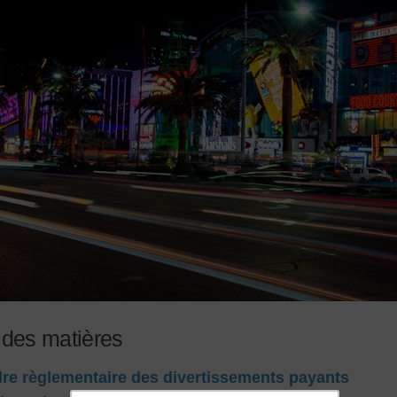
 des matières
re règlementaire des divertissements payants