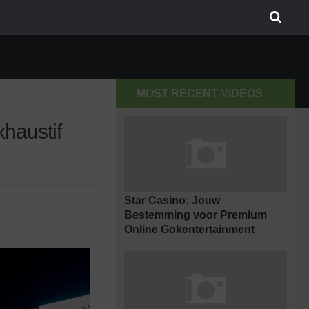
MOST RECENT VIDEOS
haustif
Star Casino: Jouw
Bestemming voor Premium
Online Gokentertainment