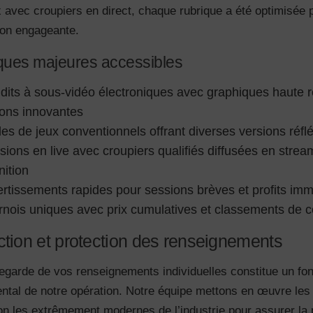
 avec croupiers en direct, chaque rubrique a été optimisée 
on engageante.
ques majeures accessibles
dits à sous-vidéo électroniques avec graphiques haute r
ions innovantes
les de jeux conventionnels offrant diverses versions réfl
sions en live avec croupiers qualifiés diffusées en stre
nition
ertissements rapides pour sessions brèves et profits im
rnois uniques avec prix cumulatives et classements de c
ction et protection des renseignements
egarde de vos renseignements individuelles constitue un f
ntal de notre opération. Notre équipe mettons en œuvre les
on les extrêmement modernes de l’industrie pour assurer la 