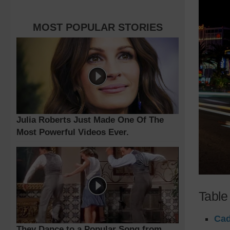
MOST POPULAR STORIES
Julia Roberts Just Made One Of The
Most Powerful Videos Ever.
Table
Cad
They Dance to a Popular Song from