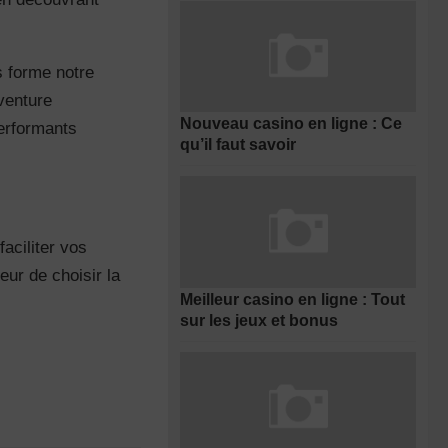
s forme notre
venture
Nouveau casino en ligne : Ce
performants
qu’il faut savoir
aciliter vos
eur de choisir la
Meilleur casino en ligne : Tout
sur les jeux et bonus