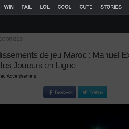
WIN
FAIL
LOL
COOL
CUTE
STORIES
EGORIZED
lissements de jeu Maroc : Manuel Ex
 les Joueurs en Ligne
ed Advertisement
Facebook
Twitter