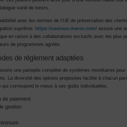
talogue varié de loisirs.
tibilité avec les normes de l’UE de préservation des client
pation suprême.
https://casinos-maroc.com/
assure une a
que en raison à des collaborations exclusifs avec les plus 
eurs de programmes agréés.
des de règlement adaptées
osons une panoplie complète de systèmes monétaires pour f
ns. La diversité des options proposées facilite à chacun pari
qui correspond le mieux à ses goûts individuelles.
n de paiement
e gestion
 minimum