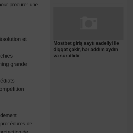
pour procurer une
ésolution et
Mostbet giriş saytı sadəliyi ilə
diqqət çəkir, hər addım aydın
échies
və sürətlidır
aming grande
médiats
ompétition
ondement
 procédures de
protection de